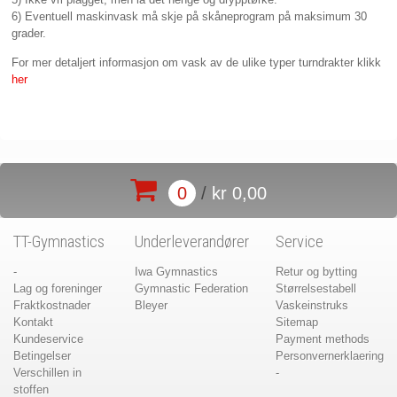
6) Eventuell maskinvask må skje på skåneprogram på maksimum 30
grader.
For mer detaljert informasjon om vask av de ulike typer turndrakter klikk
her
0
/
kr 0,00
TT-Gymnastics
Underleverandører
Service
-
Iwa Gymnastics
Retur og bytting
Lag og foreninger
Gymnastic Federation
Størrelsestabell
Fraktkostnader
Bleyer
Vaskeinstruks
Kontakt
Sitemap
Kundeservice
Payment methods
Betingelser
Personvernerklaering
Verschillen in
-
stoffen