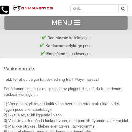
MENU
Den største
kolleksjonen
Konkurransedyktige
priser
Enestående
kundeservice
Vaskeinstruks
Takk for at du valgte turnbekledning fra TT-Gymnastics!
For å kunne ha lengst mulig glede av plagget ditt, må du følge denne
vaskeanvisningen: .
1) Vreng og skyll tøyet i kaldt vann hver gang etter bruk (ikke la det
ligge i pose eller sportsbag).
2) Ikke la tøyet bli liggende i vann.
3) Vask tøyet for hånd i lunkent vann, med bare litt flytende vaskemiddel
4) Må ikke strykes, blekes eller tørkes i tørketrommel
5) Ikke vri plagget, men la det henge og drypptørke.