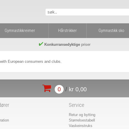
Gymnastikkreimer
Hårstrikker
Gymnastikk sko
Konkurransedyktige
priser
r with European consumers and clubs.
0
/
kr 0,00
dører
Service
Retur og bytting
ation
Størrelsestabell
Vaskeinstruks