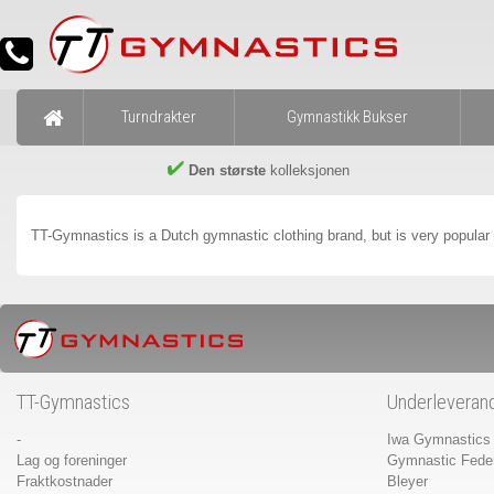
Turndrakter
Gymnastikk Bukser
Den største
kolleksjonen
TT-Gymnastics is a Dutch gymnastic clothing brand, but is very popula
TT-Gymnastics
Underleveran
-
Iwa Gymnastics
Lag og foreninger
Gymnastic Feder
Fraktkostnader
Bleyer