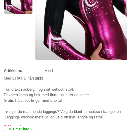
Artikkelnr.
V771
Med GRATIS hårstrikk!
Turndrakt i aubergin og sort wetlook stoff.
Dekorert foran og bak med flotte paljetter og glitter.
Gratis hårstrikk følger med drakta!
Trenger du matchende leggings? Velg da blant turnbukse i kategorien
‘Leggings wetlook metallic’ og velg ønsket lengde og farge.
Klikk her for størrelsestabell
…
Vis mer info
»