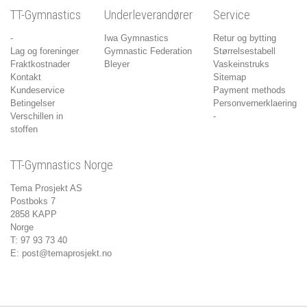
TT-Gymnastics
Underleverandører
Service
-
Iwa Gymnastics
Retur og bytting
Lag og foreninger
Gymnastic Federation
Størrelsestabell
Fraktkostnader
Bleyer
Vaskeinstruks
Kontakt
Sitemap
Kundeservice
Payment methods
Betingelser
Personvernerklaering
Verschillen in
-
stoffen
TT-Gymnastics Norge
Tema Prosjekt AS
Postboks 7
2858 KAPP
Norge
T: 97 93 73 40
E:
post@temaprosjekt.no