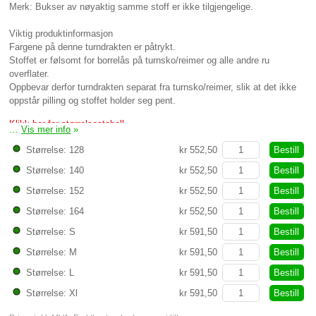
Merk: Bukser av nøyaktig samme stoff er ikke tilgjengelige.
Viktig produktinformasjon
Fargene på denne turndrakten er påtrykt.
Stoffet er følsomt for borrelås på turnsko/reimer og alle andre ru
overflater.
Oppbevar derfor turndrakten separat fra turnsko/reimer, slik at det ikke
oppstår pilling og stoffet holder seg pent.
Klikk her for størrelsestabell
…
Vis mer info
»
Bestill
Størrelse: 128
kr 552,50
Bestill
Størrelse: 140
kr 552,50
Bestill
Størrelse: 152
kr 552,50
Bestill
Størrelse: 164
kr 552,50
Bestill
Størrelse: S
kr 591,50
Bestill
Størrelse: M
kr 591,50
Bestill
Størrelse: L
kr 591,50
Bestill
Størrelse: Xl
kr 591,50