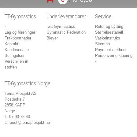
TT-Gymnastics
Underleverandører
Service
-
Iwa Gymnastics
Retur og bytting
Lag og foreninger
Gymnastic Federation
Størrelsestabell
Fraktkostnader
Bleyer
Vaskeinstruks
Kontakt
Sitemap
Kundeservice
Payment methods
Betingelser
Personvernerklaering
Verschillen in
-
stoffen
TT-Gymnastics Norge
Tema Prosjekt AS
Postboks 7
2858 KAPP
Norge
T: 97 93 73 40
E:
post@temaprosjekt.no