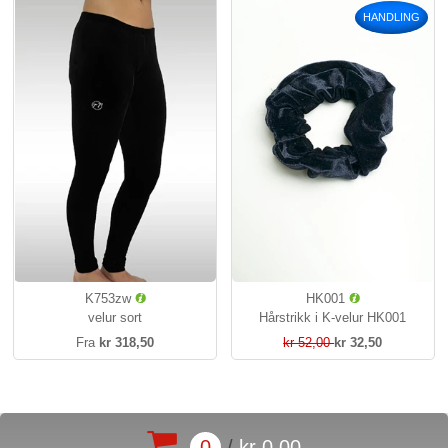
HANDLING
K753zw
HK001
velur sort
Hårstrikk i K-velur HK001
Fra
kr 318,50
kr 52,00
kr 32,50
0
/
kr 0,00