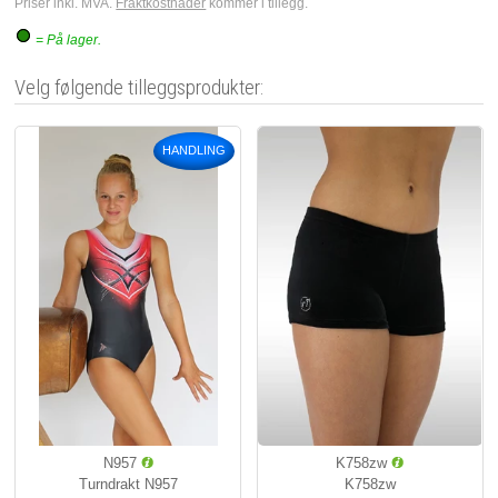
Priser inkl. MVA.
Fraktkostnader
kommer i tillegg.
= På lager.
Velg følgende tilleggsprodukter:
HANDLING
N957
K758zw
Turndrakt N957
K758zw