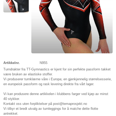
Artikkelnr.
N955
Turndrakter fra TT-Gymnastics er kjent for sin perfekte passform takket
være bruken av elastiske stoffer.
Vi produserer turnklærne våre i Europa; en gjenkjennelig størrelsesserie,
en europeisk passform og rask levering direkte fra vårt lager.
Vi kan produsere denne artikkelen i klubbens farger ved kjøp av minst
40 stykker.
Kontakt oss uten forpliktelser på post@temaprosjekt.no
Vi tilbyr et bredt utvalg av turnleggings for å matche dette flotte
antrekket.