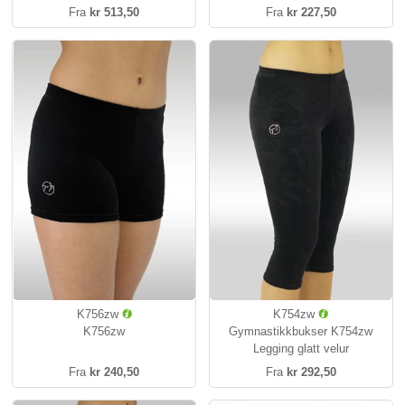
Fra
kr 513,50
Fra
kr 227,50
K756zw
K754zw
K756zw
Gymnastikkbukser K754zw
Legging glatt velur
Fra
kr 240,50
Fra
kr 292,50