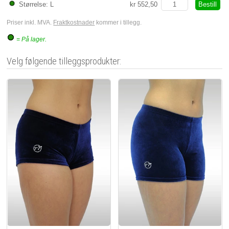
Bestill
Størrelse: L
kr 552,50
Priser inkl. MVA.
Fraktkostnader
kommer i tillegg.
= På lager.
Velg følgende tilleggsprodukter: