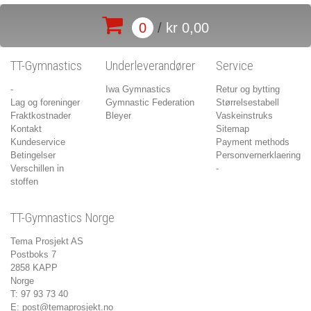
0
/
kr 0,00
TT-Gymnastics
Underleverandører
Service
-
Iwa Gymnastics
Retur og bytting
Lag og foreninger
Gymnastic Federation
Størrelsestabell
Fraktkostnader
Bleyer
Vaskeinstruks
Kontakt
Sitemap
Kundeservice
Payment methods
Betingelser
Personvernerklaering
Verschillen in
-
stoffen
TT-Gymnastics Norge
Tema Prosjekt AS
Postboks 7
2858 KAPP
Norge
T: 97 93 73 40
E:
post@temaprosjekt.no