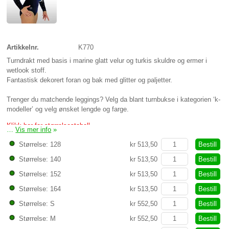
Artikkelnr.
K770
Turndrakt med basis i marine glatt velur og turkis skuldre og ermer i
wetlook stoff.
Fantastisk dekorert foran og bak med glitter og paljetter.
Trenger du matchende leggings? Velg da blant turnbukse i kategorien ‘k-
modeller’ og velg ønsket lengde og farge.
Klikk her for størrelsestabell
…
Vis mer info
»
Bestill
Størrelse: 128
kr 513,50
Bestill
Størrelse: 140
kr 513,50
Bestill
Størrelse: 152
kr 513,50
Bestill
Størrelse: 164
kr 513,50
Bestill
Størrelse: S
kr 552,50
Bestill
Størrelse: M
kr 552,50