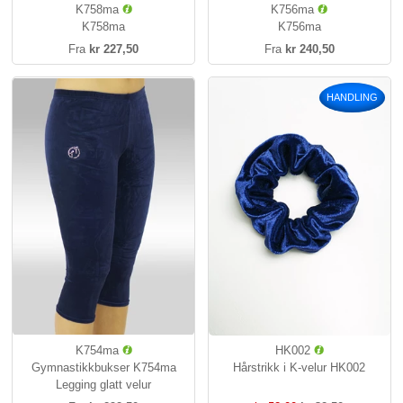
K758ma
K756ma
K758ma
K756ma
Fra
kr 227,50
Fra
kr 240,50
HANDLING
K754ma
HK002
Gymnastikkbukser K754ma
Hårstrikk i K-velur HK002
Legging glatt velur