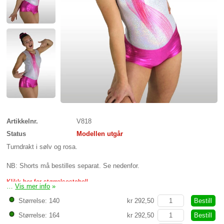
Artikkelnr.
V818
Status
Modellen utgår
Turndrakt i sølv og rosa.
NB: Shorts må bestilles separat. Se nedenfor.
Klikk her for størrelsestabell
…
Vis mer info
»
Bestill
Størrelse: 140
kr 292,50
Bestill
Størrelse: 164
kr 292,50