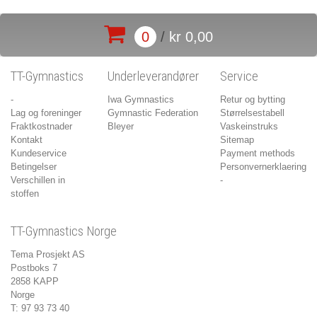
0
/
kr 0,00
TT-Gymnastics
Underleverandører
Service
-
Iwa Gymnastics
Retur og bytting
Lag og foreninger
Gymnastic Federation
Størrelsestabell
Fraktkostnader
Bleyer
Vaskeinstruks
Kontakt
Sitemap
Kundeservice
Payment methods
Betingelser
Personvernerklaering
Verschillen in
-
stoffen
TT-Gymnastics Norge
Tema Prosjekt AS
Postboks 7
2858 KAPP
Norge
T: 97 93 73 40