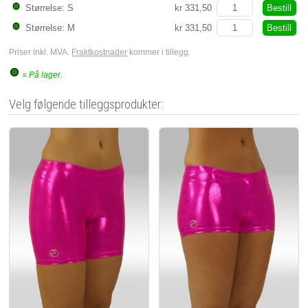
Bestill
Størrelse: S
kr 331,50
Bestill
Størrelse: M
kr 331,50
Priser inkl. MVA.
Fraktkostnader
kommer i tillegg.
= På lager.
Velg følgende tilleggsprodukter: