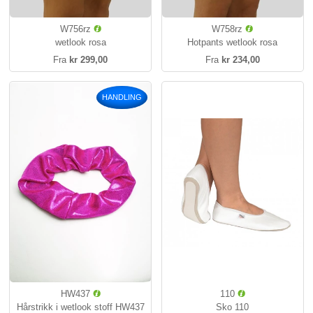
W756rz
W758rz
wetlook rosa
Hotpants wetlook rosa
Fra
kr 299,00
Fra
kr 234,00
HANDLING
HW437
110
Hårstrikk i wetlook stoff HW437
Sko 110