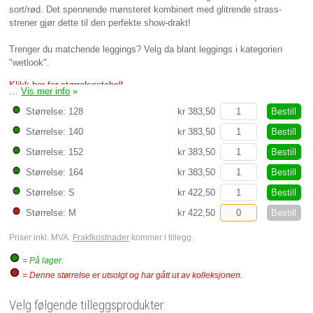
sort/rød. Det spennende mønsteret kombinert med glitrende strass-
strener gjør dette til den perfekte show-drakt!
Trenger du matchende leggings? Velg da blant leggings i kategorien
"wetlook".
Klikk her for størrelsestabell
…
Vis mer info
»
Bestill
Størrelse: 128
kr 383,50
Bestill
Størrelse: 140
kr 383,50
Bestill
Størrelse: 152
kr 383,50
Bestill
Størrelse: 164
kr 383,50
Bestill
Størrelse: S
kr 422,50
Bestill
Størrelse: M
kr 422,50
Priser inkl. MVA.
Fraktkostnader
kommer i tillegg.
= På lager.
= Denne størrelse er utsolgt og har gått ut av kolleksjonen.
Velg følgende tilleggsprodukter: