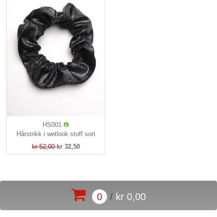
HS001
Hårstrikk i wetlook stoff sort
kr 52,00
kr 32,50
0
/
kr 0,00