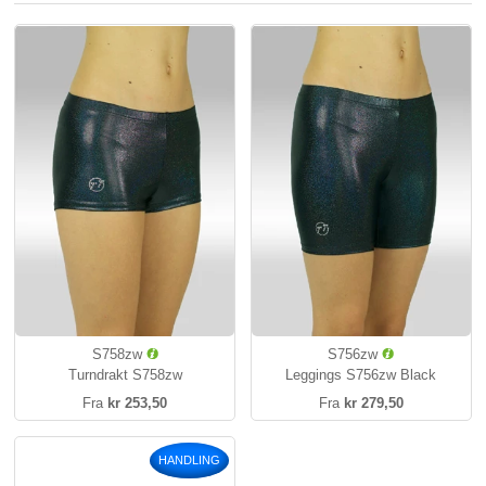
S758zw
S756zw
Turndrakt S758zw
Leggings S756zw Black
Fra
kr 253,50
Fra
kr 279,50
HANDLING