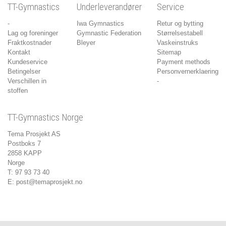
TT-Gymnastics
Underleverandører
Service
-
Iwa Gymnastics
Retur og bytting
Lag og foreninger
Gymnastic Federation
Størrelsestabell
Fraktkostnader
Bleyer
Vaskeinstruks
Kontakt
Sitemap
Kundeservice
Payment methods
Betingelser
Personvernerklaering
Verschillen in
-
stoffen
TT-Gymnastics Norge
Tema Prosjekt AS
Postboks 7
2858 KAPP
Norge
T: 97 93 73 40
E:
post@temaprosjekt.no