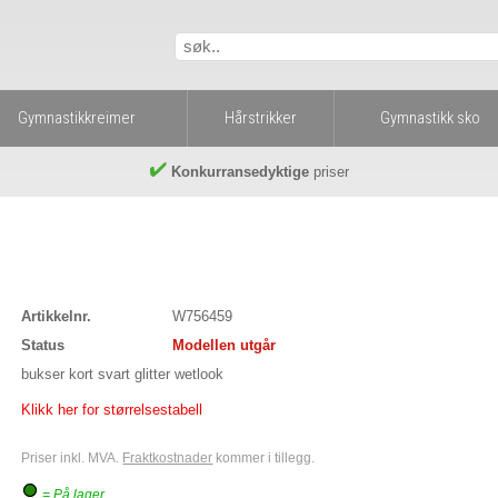
Gymnastikkreimer
Hårstrikker
Gymnastikk sko
Konkurransedyktige
priser
Artikkelnr.
W756459
Status
Modellen utgår
bukser kort svart glitter wetlook
Klikk her for størrelsestabell
Priser inkl. MVA.
Fraktkostnader
kommer i tillegg.
= På lager.