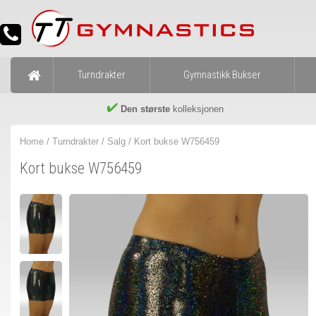
Turndrakter
Gymnastikk Bukser
Den største
kolleksjonen
Home
/
Turndrakter
/
Salg
/ Kort bukse W756459
Kort bukse W756459