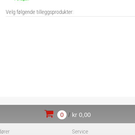
Velg følgende tilleggsprodukter:
0
/
kr 0,00
dører
Service