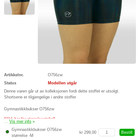
Artikkelnr.
O756zw
Status
Modellen utgår
Denne varen går ut av kolleksjonen fordi dette stoffet er utsolgt.
Shortsene er tilgjengelige i andre stoffer.
Gymnastikkbukser O756zw
Klikk her for størrelsestabell
…
Vis mer info
»
Gymnastikkbukser O756zw
Bestill
kr 299,00
størrelse -M