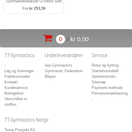
Gymnastikkbukser O758zw Sort
Fra
kr 253,50
0
/
kr 0,00
TT-Gymnastics
Underleverandører
Service
-
Iwa Gymnastics
Retur og bytting
Lag og foreninger
Gymnastic Federation
Størrelsestabell
Fraktkostnader
Bleyer
Vaskeinstruks
Kontakt
Sitemap
Kundeservice
Payment methods
Betingelser
Personvernerklaering
Verschillen in
-
stoffen
TT-Gymnastics Norge
Tema Prosjekt AS