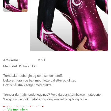
Artikkelnr.
V771
Med GRATIS hårstrikk!
Turndrakt i aubergin og sort wetlook stoff.
Dekorert foran og bak med flotte paljetter og glitter.
Gratis hårstrikk følger med drakta!
Trenger du matchende leggings? Velg da blant turnbukse i kategorien
‘Leggings wetlook metallic’ og velg ønsket lengde og farge.
Klikk her for størrelsestabell
…
Vis mer info
»