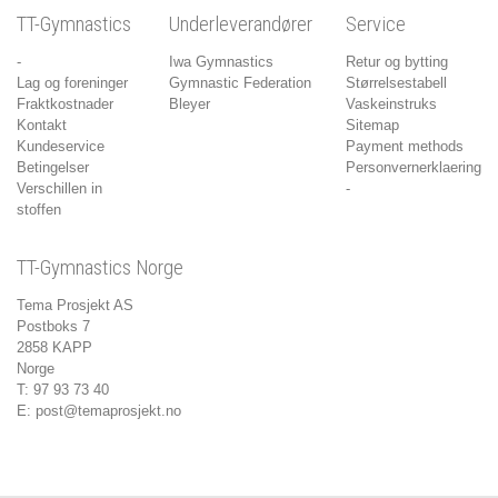
TT-Gymnastics
Underleverandører
Service
-
Iwa Gymnastics
Retur og bytting
Lag og foreninger
Gymnastic Federation
Størrelsestabell
Fraktkostnader
Bleyer
Vaskeinstruks
Kontakt
Sitemap
Kundeservice
Payment methods
Betingelser
Personvernerklaering
Verschillen in
-
stoffen
TT-Gymnastics Norge
Tema Prosjekt AS
Postboks 7
2858 KAPP
Norge
T: 97 93 73 40
E:
post@temaprosjekt.no