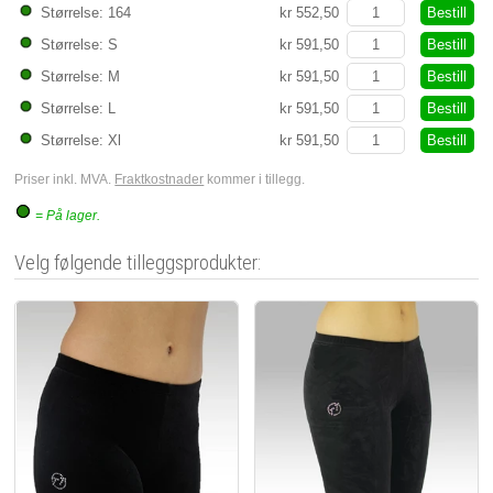
Bestill
Størrelse: 164
kr 552,50
Bestill
Størrelse: S
kr 591,50
Bestill
Størrelse: M
kr 591,50
Bestill
Størrelse: L
kr 591,50
Bestill
Størrelse: Xl
kr 591,50
Priser inkl. MVA.
Fraktkostnader
kommer i tillegg.
= På lager.
Velg følgende tilleggsprodukter: