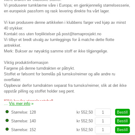
Vi produserer turnklærne våre i Europa; en gjenkjennelig størrelsesserie,
en europeisk passform og rask levering direkte fra vårt lager.
Vi kan produsere denne artikkelen i klubbens farger ved kjøp av minst
40 stykker.
Kontakt oss uten forpliktelser på post@temaprosjekt.no
Vi tilbyr et bredt utvalg av turnleggings for å matche dette flotte
antrekket.
Merk: Bukser av nøyaktig samme stoff er ikke tilgjengelige.
Viktig produktinformasjon
Fargene på denne turndrakten er påtrykt.
Stoffet er følsomt for borrelås på turnsko/reimer og alle andre ru
overflater.
Oppbevar derfor turndrakten separat fra turnsko/reimer, slik at det ikke
oppstår pilling og stoffet holder seg pent.
Klikk her for størrelsestabell
…
Vis mer info
»
Bestill
Størrelse: 128
kr 552,50
Bestill
Størrelse: 140
kr 552,50
Bestill
Størrelse: 152
kr 552,50