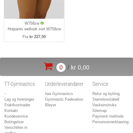
W758zw
Hotpants wetlook sort W758zw
Fra
kr 227,50
0
/
kr 0,00
TT-Gymnastics
Underleverandører
Service
-
Iwa Gymnastics
Retur og bytting
Lag og foreninger
Gymnastic Federation
Størrelsestabell
Fraktkostnader
Bleyer
Vaskeinstruks
Kontakt
Sitemap
Kundeservice
Payment methods
Betingelser
Personvernerklaering
Verschillen in
-