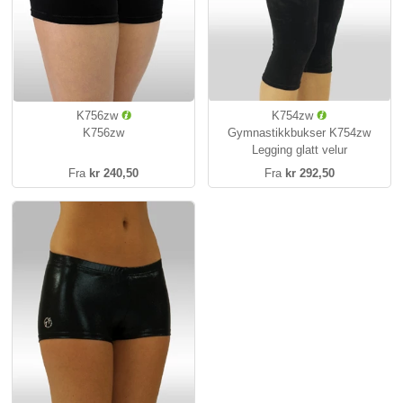
K756zw
K754zw
K756zw
Gymnastikkbukser K754zw
Legging glatt velur
Fra
kr 240,50
Fra
kr 292,50