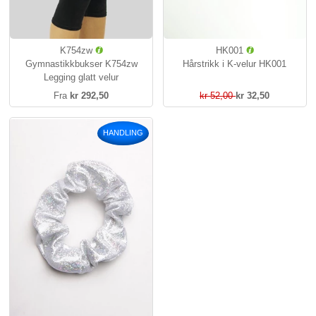
K754zw
HK001
Gymnastikkbukser K754zw
Hårstrikk i K-velur HK001
Legging glatt velur
Fra
kr 292,50
kr 52,00
kr 32,50
HANDLING