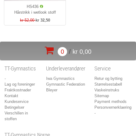
HS436
Hårstrikk i wetlook stoff
kr 52,00
kr 32,50
0
/
kr 0,00
TT-Gymnastics
Underleverandører
Service
-
Iwa Gymnastics
Retur og bytting
Lag og foreninger
Gymnastic Federation
Størrelsestabell
Fraktkostnader
Bleyer
Vaskeinstruks
Kontakt
Sitemap
Kundeservice
Payment methods
Betingelser
Personvernerklaering
Verschillen in
-
stoffen
TT-Gymnastics Norge