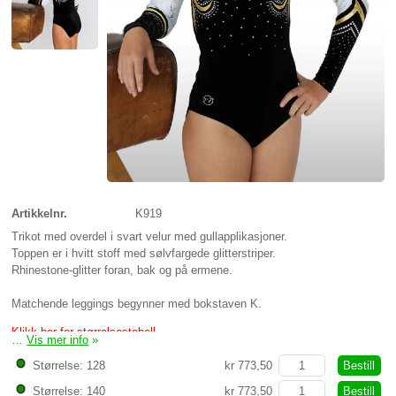
Artikkelnr.
K919
Trikot med overdel i svart velur med gullapplikasjoner.
Toppen er i hvitt stoff med sølvfargede glitterstriper.
Rhinestone-glitter foran, bak og på ermene.
Matchende leggings begynner med bokstaven K.
Klikk her for størrelsestabell
…
Vis mer info
»
Bestill
Størrelse: 128
kr 773,50
Bestill
Størrelse: 140
kr 773,50