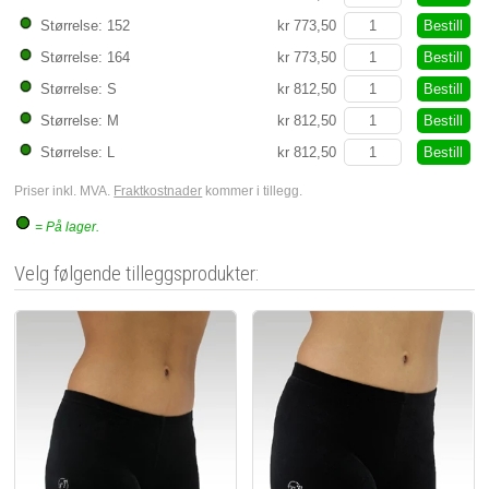
Bestill
Størrelse: 152
kr 773,50
Bestill
Størrelse: 164
kr 773,50
Bestill
Størrelse: S
kr 812,50
Bestill
Størrelse: M
kr 812,50
Bestill
Størrelse: L
kr 812,50
Priser inkl. MVA.
Fraktkostnader
kommer i tillegg.
= På lager.
Velg følgende tilleggsprodukter: