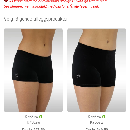
= Denne størrelse er midlertidig utsolgt. Du kan gå videre med
bestillingen, men ta kontakt med oss for å få vite leveringstid.
Velg følgende tilleggsprodukter:
K758zw
K756zw
K758zw
K756zw
Fra
kr 227,50
Fra
kr 240,50