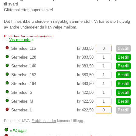
til svart!
Glitterpaljetter, superblanke!
Det finnes ikke underdeler i nøyaktig samme stoff. Vi har et stort utvalg
av andre underdeler du kan velge mellom.
Klikk her for størrelsestabell
…
Vis mer info
»
Bestill
Størrelse: 116
kr 383,50
Bestill
Størrelse: 128
kr 383,50
Bestill
Størrelse: 140
kr 383,50
Bestill
Størrelse: 152
kr 383,50
Bestill
Størrelse: 164
kr 383,50
Bestill
Størrelse: S
kr 422,50
Bestill
Størrelse: M
kr 422,50
Bestill
Størrelse: L
kr 422,50
Priser inkl. MVA.
Fraktkostnader
kommer i tillegg.
= På lager.