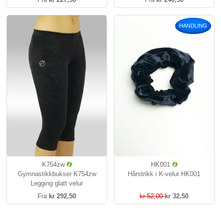
HANDLING
K754zw
HK001
Gymnastikkbukser K754zw
Hårstrikk i K-velur HK001
Legging glatt velur
Fra
kr 292,50
kr 52,00
kr 32,50