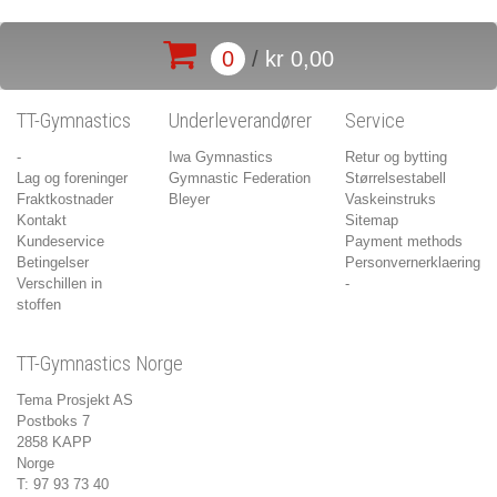
0
/
kr 0,00
TT-Gymnastics
Underleverandører
Service
-
Iwa Gymnastics
Retur og bytting
Lag og foreninger
Gymnastic Federation
Størrelsestabell
Fraktkostnader
Bleyer
Vaskeinstruks
Kontakt
Sitemap
Kundeservice
Payment methods
Betingelser
Personvernerklaering
Verschillen in
-
stoffen
TT-Gymnastics Norge
Tema Prosjekt AS
Postboks 7
2858 KAPP
Norge
T: 97 93 73 40