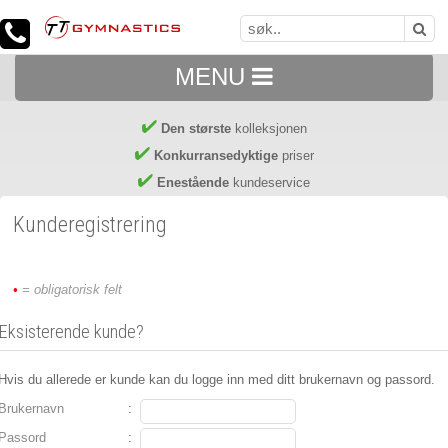
MENU
Den største
kolleksjonen
Konkurransedyktige
priser
Enestående
kundeservice
Kunderegistrering
•
= obligatorisk felt
Eksisterende kunde?
Hvis du allerede er kunde kan du logge inn med ditt brukernavn og passord.
Brukernavn
:
Passord
: