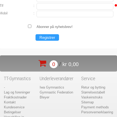
Tlf
:
Mobil
:
Abonner på nyhetsbrev!
0
/
kr 0,00
TT-Gymnastics
Underleverandører
Service
-
Iwa Gymnastics
Retur og bytting
Lag og foreninger
Gymnastic Federation
Størrelsestabell
Fraktkostnader
Bleyer
Vaskeinstruks
Kontakt
Sitemap
Kundeservice
Payment methods
Betingelser
Personvernerklaering