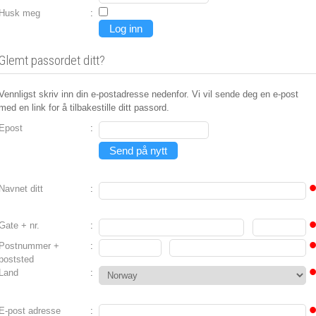
Husk meg
:
Glemt passordet ditt?
Vennligst skriv inn din e-postadresse nedenfor. Vi vil sende deg en e-post
med en link for å tilbakestille ditt passord.
Epost
:
Navnet ditt
:
Gate + nr.
:
Postnummer +
:
poststed
Land
:
E-post adresse
: