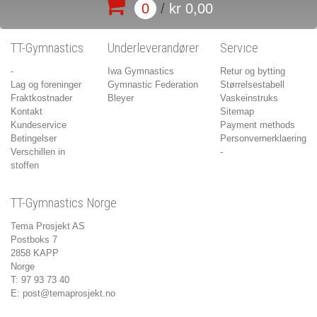
0
/
kr 0,00
TT-Gymnastics
Underleverandører
Service
-
Iwa Gymnastics
Retur og bytting
Lag og foreninger
Gymnastic Federation
Størrelsestabell
Fraktkostnader
Bleyer
Vaskeinstruks
Kontakt
Sitemap
Kundeservice
Payment methods
Betingelser
Personvernerklaering
Verschillen in
-
stoffen
TT-Gymnastics Norge
Tema Prosjekt AS
Postboks 7
2858 KAPP
Norge
T: 97 93 73 40
E:
post@temaprosjekt.no