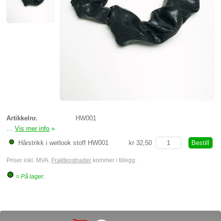
Artikkelnr.
HW001
…
Vis mer info
»
Haarstrikker HW001
Bestill
Hårstrikk i wetlook stoff HW001
kr 32,50
Priser inkl. MVA.
Fraktkostnader
kommer i tillegg.
= På lager.