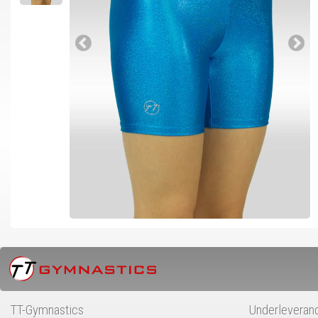
TT-Gymnastics
Underleveran