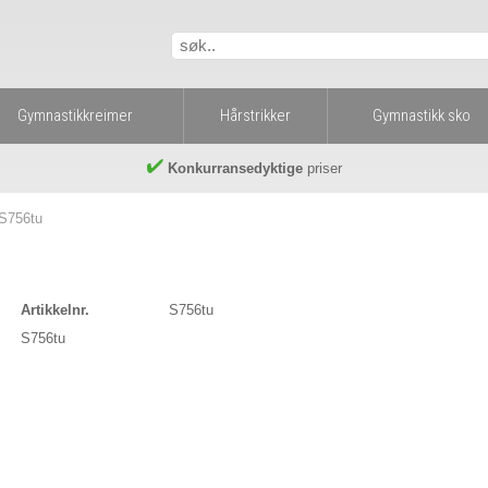
Gymnastikkreimer
Hårstrikker
Gymnastikk sko
Konkurransedyktige
priser
S756tu
Artikkelnr.
S756tu
S756tu