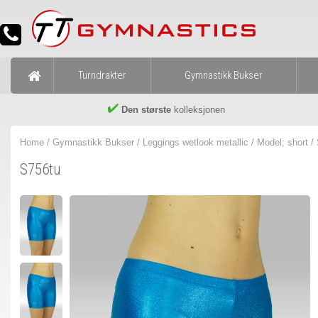
Turndrakter
Gymnastikk Bukser
Den største
kolleksjonen
Home
/
Gymnastikk Bukser
/
Leggings wetlook metallic
/
Model; short
/ 
S756tu