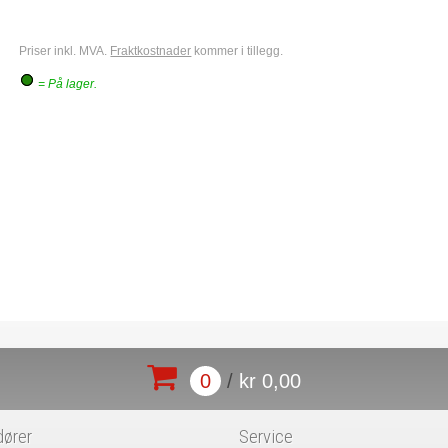
Priser inkl. MVA.
Fraktkostnader
kommer i tillegg.
= På lager.
0
/
kr 0,00
dører
Service