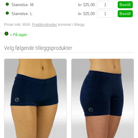
Bestill
Størrelse: M
kr 325,00
Bestill
Størrelse: L
kr 325,00
Priser inkl. MVA.
Fraktkostnader
kommer i tillegg.
= På lager.
Velg følgende tilleggsprodukter: