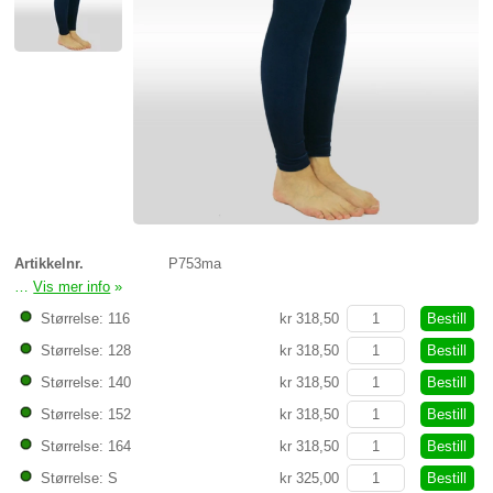
Artikkelnr.
P753ma
…
Vis mer info
»
Legging glatt velur marineblå
Bestill
Størrelse: 116
kr 318,50
Bestill
Størrelse: 128
kr 318,50
Bestill
Størrelse: 140
kr 318,50
Bestill
Størrelse: 152
kr 318,50
Bestill
Størrelse: 164
kr 318,50
Bestill
Størrelse: S
kr 325,00