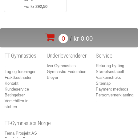
Fra
kr 292,50
0
/
kr 0,00
TT-Gymnastics
Underleverandører
Service
-
Iwa Gymnastics
Retur og bytting
Lag og foreninger
Gymnastic Federation
Størrelsestabell
Fraktkostnader
Bleyer
Vaskeinstruks
Kontakt
Sitemap
Kundeservice
Payment methods
Betingelser
Personvernerklaering
Verschillen in
-
stoffen
TT-Gymnastics Norge
Tema Prosjekt AS