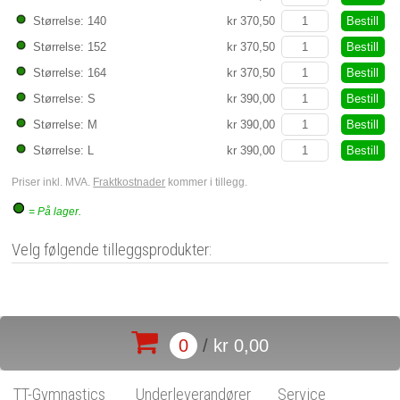
Bestill
Størrelse: 140
kr 370,50
Bestill
Størrelse: 152
kr 370,50
Bestill
Størrelse: 164
kr 370,50
Bestill
Størrelse: S
kr 390,00
Bestill
Størrelse: M
kr 390,00
Bestill
Størrelse: L
kr 390,00
Priser inkl. MVA.
Fraktkostnader
kommer i tillegg.
= På lager.
Velg følgende tilleggsprodukter:
0
/
kr 0,00
TT-Gymnastics
Underleverandører
Service